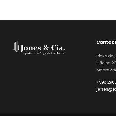
Contac
Plaza de
Oficina 2
Montevid
+598 2902
jones@j