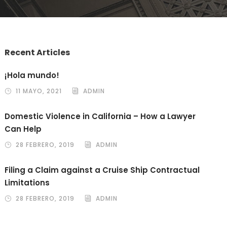
Recent Articles
¡Hola mundo!
11 MAYO, 2021
ADMIN
Domestic Violence in California – How a Lawyer
Can Help
28 FEBRERO, 2019
ADMIN
Filing a Claim against a Cruise Ship Contractual
Limitations
28 FEBRERO, 2019
ADMIN