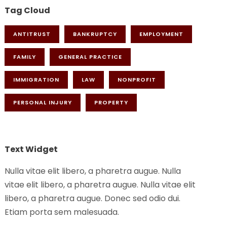
Tag Cloud
ANTITRUST
BANKRUPTCY
EMPLOYMENT
FAMILY
GENERAL PRACTICE
IMMIGRATION
LAW
NONPROFIT
PERSONAL INJURY
PROPERTY
Text Widget
Nulla vitae elit libero, a pharetra augue. Nulla
vitae elit libero, a pharetra augue. Nulla vitae elit
libero, a pharetra augue. Donec sed odio dui.
Etiam porta sem malesuada.