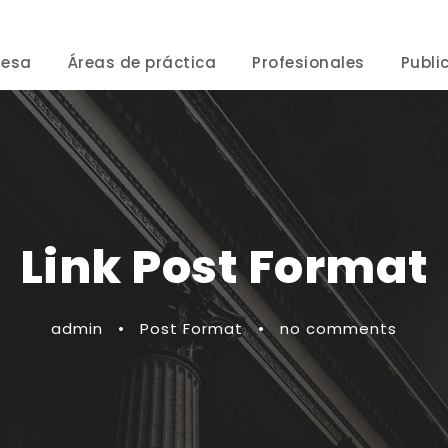
resa
Áreas de práctica
Profesionales
Publi
Link Post Format
admin
•
Post Format
•
no comments