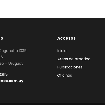
to
Accesos
 Cagancha 1335
Inicio
06
Áreas de práctica
eo – Uruguay
Publicaciones
3118
Oficinas
ones.com.uy